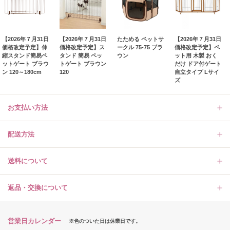
【2026年７月31日
【2026年７月31日
たためる ペットサ
【2026年７月31日
価格改定予定】伸
価格改定予定】ス
ークル 75-75 ブラ
価格改定予定】ペ
縮スタンド簡易ペ
タンド 簡易 ペッ
ウン
ット用 木製 おく
ットゲート ブラウ
トゲート ブラウン
だけ ドア付ゲート
ン 120～180cm
120
自立タイプ Lサイ
ズ
お支払い方法
配送方法
送料について
返品・交換について
営業日カレンダー
※色のついた日は休業日です。