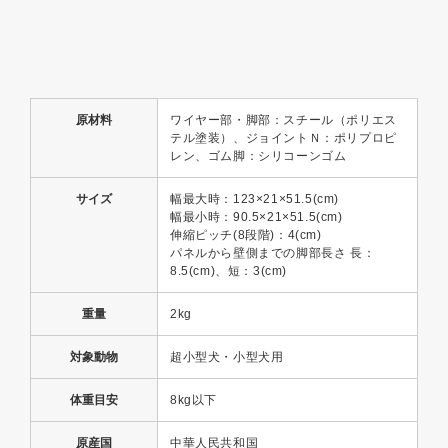
原材料
ワイヤー部・脚部：スチール（ポリエス
テル塗装）、ジョイントＮ：ポリプロピ
レン、ゴム脚：シリコーンゴム
サイズ
幅最大時：123×21×51.5(cm)
幅最小時：90.5×21×51.5(cm)
伸縮ピッチ(8段階)：4(cm)
パネルから壁側までの脚部長さ 長：
8.5(cm)、短：3(cm)
重量
2kg
対象動物
超小型犬・小型犬用
体重目安
8kg以下
原産国
中華人民共和国