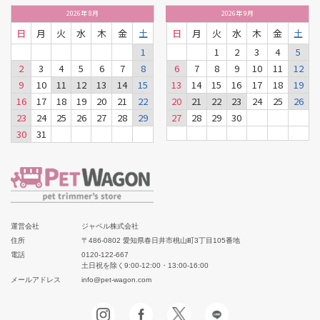
2026
年
8月
2026
年
9月
日
月
火
水
木
金
土
日
月
火
水
木
金
土
1
1
2
3
4
5
2
3
4
5
6
7
8
6
7
8
9
10
11
12
9
10
11
12
13
14
15
13
14
15
16
17
18
19
16
17
18
19
20
21
22
20
21
22
23
24
25
26
23
24
25
26
27
28
29
27
28
29
30
30
31
運営会社
ジャペル株式会社
住所
〒486-0802 愛知県春日井市桃山町3丁目105番地
電話
0120-122-667
土日祝を除く9:00-12:00・13:00-16:00
メールアドレス
info@pet-wagon.com