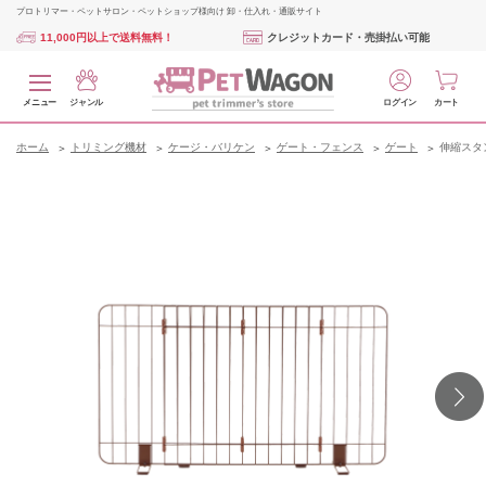
プロトリマー・ペットサロン・ペットショップ様向け 卸・仕入れ・通販サイト
11,000円以上で送料無料！
クレジットカード・売掛払い可能
メニュー
ジャンル
ログイン
カート
ホーム
トリミング機材
ケージ・バリケン
ゲート・フェンス
ゲート
伸縮スタン