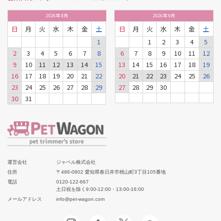
2026
年
8月
2026
年
9月
日
月
火
水
木
金
土
日
月
火
水
木
金
土
1
1
2
3
4
5
2
3
4
5
6
7
8
6
7
8
9
10
11
12
9
10
11
12
13
14
15
13
14
15
16
17
18
19
16
17
18
19
20
21
22
20
21
22
23
24
25
26
23
24
25
26
27
28
29
27
28
29
30
30
31
運営会社
ジャペル株式会社
住所
〒486-0802 愛知県春日井市桃山町3丁目105番地
電話
0120-122-667
土日祝を除く9:00-12:00・13:00-16:00
メールアドレス
info@pet-wagon.com