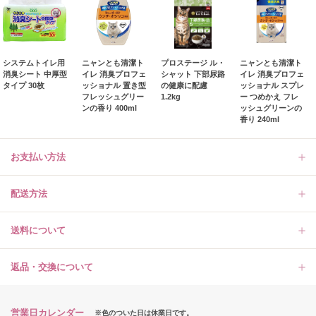
システムトイレ用
ニャンとも清潔ト
プロステージ ル・
ニャンとも清潔ト
消臭シート 中厚型
イレ 消臭プロフェ
シャット 下部尿路
イレ 消臭プロフェ
タイプ 30枚
ッショナル 置き型
の健康に配慮
ッショナル スプレ
フレッシュグリー
1.2kg
ー つめかえ フレ
ンの香り 400ml
ッシュグリーンの
香り 240ml
お支払い方法
配送方法
送料について
返品・交換について
営業日カレンダー
※色のついた日は休業日です。