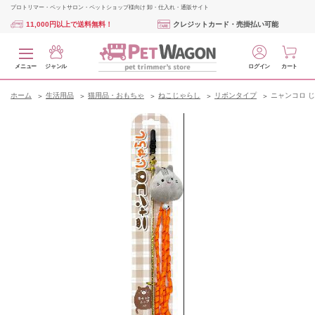
プロトリマー・ペットサロン・ペットショップ様向け 卸・仕入れ・通販サイト
11,000円以上で送料無料！
クレジットカード・売掛払い可能
メニュー
ジャンル
ログイン
カート
ホーム
生活用品
猫用品・おもちゃ
ねこじゃらし
リボンタイプ
ニャンコロ 