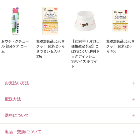
おウチ・クチュー
無添加良品 ふわサ
【2026年７月31日
無添加良品 ふわサ
ル 部分ケア コー
クッ！ お米ぼうろ
価格改定予定】こ
クッ！ お米 ぼう
ム
さつまいも入り
ぼれにくい 脚付ド
ろ 40g
13g
ックディッシュ
SSサイズ ホワイ
ト
お支払い方法
配送方法
送料について
返品・交換について