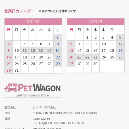
営業日カレンダー
※色のついた日は休業日です。
2026
年
8月
2026
年
9月
日
月
火
水
木
金
土
日
月
火
水
木
金
土
1
1
2
3
4
5
2
3
4
5
6
7
8
6
7
8
9
10
11
12
9
10
11
12
13
14
15
13
14
15
16
17
18
19
16
17
18
19
20
21
22
20
21
22
23
24
25
26
23
24
25
26
27
28
29
27
28
29
30
30
31
運営会社
ジャペル株式会社
住所
〒486-0802 愛知県春日井市桃山町3丁目105番地
電話
0120-122-667
土日祝を除く9:00-12:00・13:00-16:00
メールアドレス
info@pet-wagon.com