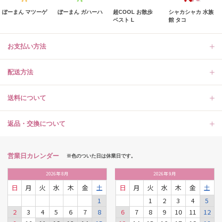
ぼーまん マツーゲ
ぼーまん ガハーハ
超COOL お散歩
シャカシャカ 水族
ベスト L
館 タコ
お支払い方法
配送方法
送料について
返品・交換について
営業日カレンダー
※色のついた日は休業日です。
2026
年
8月
2026
年
9月
日
月
火
水
木
金
土
日
月
火
水
木
金
土
1
1
2
3
4
5
2
3
4
5
6
7
8
6
7
8
9
10
11
12