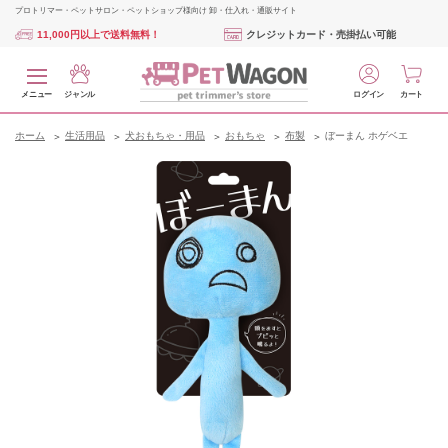
プロトリマー・ペットサロン・ペットショップ様向け 卸・仕入れ・通販サイト
11,000円以上で送料無料！
クレジットカード・売掛払い可能
メニュー
ジャンル
ログイン
カート
ホーム
生活用品
犬おもちゃ・用品
おもちゃ
布製
ぼーまん ホゲベエ