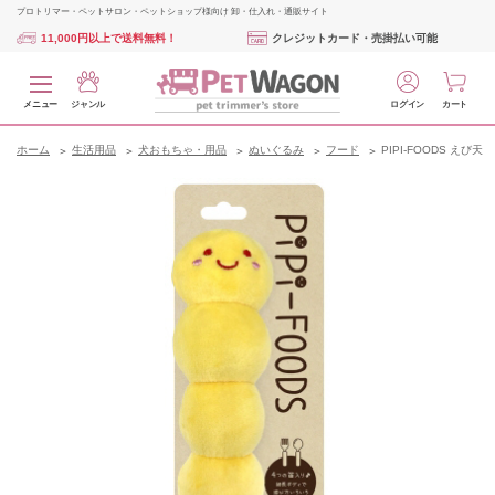
プロトリマー・ペットサロン・ペットショップ様向け 卸・仕入れ・通販サイト
11,000円以上で送料無料！
クレジットカード・売掛払い可能
メニュー
ジャンル
ログイン
カート
ホーム
生活用品
犬おもちゃ・用品
ぬいぐるみ
フード
PIPI‐FOODS えび天