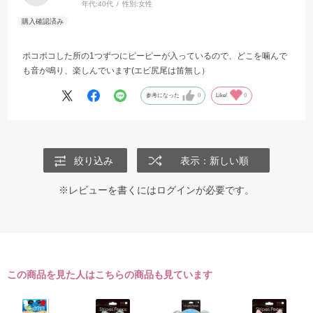
年代:
40代
性別:
女性
ポコポコした所の1つずつにピーピーが入っているので、どこを噛んで
も音が鳴り、楽しんでいます(エビ尻尾は笛無し）
参考になった
0
Like!
0
絞り込み
表示：新しい順
※レビューを書くには
ログイン
が必要です。
この商品を見た人はこちらの商品も見ています