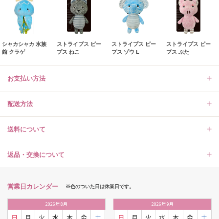
シャカシャカ 水族
ストライプス ピー
ストライプス ピー
ストライプス ピー
館 クラゲ
プス ねこ
プス ゾウ L
プス ぶた
お支払い方法
配送方法
送料について
返品・交換について
営業日カレンダー
※色のついた日は休業日です。
2026
年
8月
2026
年
9月
日
月
火
水
木
金
土
日
月
火
水
木
金
土