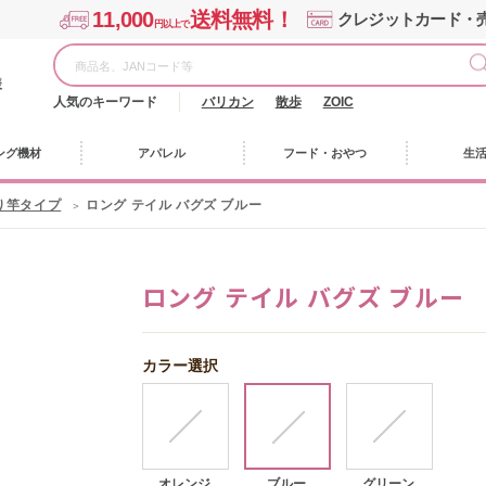
11,000
送料無料！
クレジットカード・
円以上で
様
人気のキーワード
バリカン
散歩
ZOIC
ング機材
アパレル
フード・おやつ
生
り竿タイプ
ロング テイル バグズ ブルー
ロング テイル バグズ ブルー
カラー選択
オレンジ
ブルー
グリーン