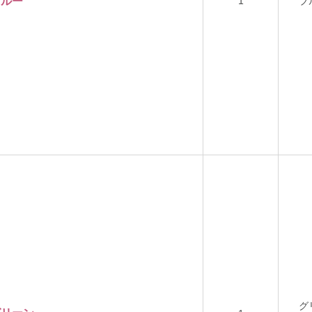
ブルー
1
ブ
グ