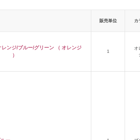
販売単位
カ
オレンジ/ブルー/グリーン （ オレンジ
オ
1
）