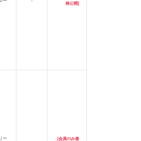
ルー
-
格公開]
リー
[会員のみ価