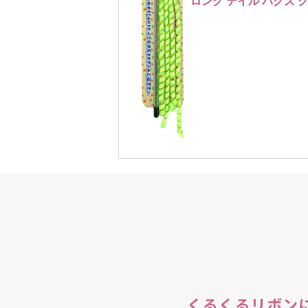
ロング テイル バグズ 
くるくるリボン