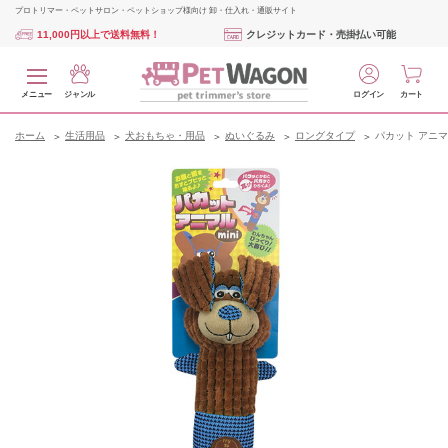
プロトリマー・ペットサロン・ペットショップ様向け 卸・仕入れ・通販サイト
11,000円以上で送料無料！
クレジットカード・売掛払い可能
メニュー
ジャンル
ログイン
カート
ホーム
生活用品
犬おもちゃ・用品
ぬいぐるみ
ロングタイプ
パカット アニマ