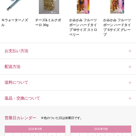
Ｎウォーターノズ
チーズ&ミルクボ
かみかみ フルーツ
かみかみ フルーツ
ル
ーロ 30g
ボーン ハードタイ
ボーン ハードタイ
プ Mサイズ ストロ
プ Sサイズ グレー
ベリー
プ
お支払い方法
配送方法
送料について
返品・交換について
営業日カレンダー
※色のついた日は休業日です。
2026
年
8月
2026
年
9月