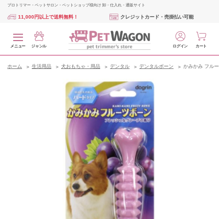
プロトリマー・ペットサロン・ペットショップ様向け 卸・仕入れ・通販サイト
11,000円以上で送料無料！
クレジットカード・売掛払い可能
メニュー
ジャンル
ログイン
カート
ホーム
生活用品
犬おもちゃ・用品
デンタル
デンタルボーン
かみかみ フルー