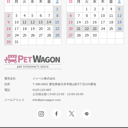
日
月
火
水
木
金
土
日
月
火
水
木
金
土
1
1
2
3
4
5
2
3
4
5
6
7
8
6
7
8
9
10
11
12
9
10
11
12
13
14
15
13
14
15
16
17
18
19
16
17
18
19
20
21
22
20
21
22
23
24
25
26
23
24
25
26
27
28
29
27
28
29
30
30
31
運営会社
ジャペル株式会社
住所
〒486-0802 愛知県春日井市桃山町3丁目105番地
電話
0120-122-667
土日祝を除く9:00-12:00・13:00-16:00
メールアドレス
info@pet-wagon.com