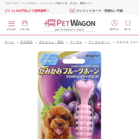
プロトリマー・ペットサロン・ペットショップ様向け 卸・仕入れ・通販サイト
11,000円以上で送料無料！
クレジットカード・売掛払い可能
メニュー
ジャンル
ログイン
カート
ホーム
生活用品
犬おもちゃ・用品
デンタル
デンタルボーン
かみかみ フルー