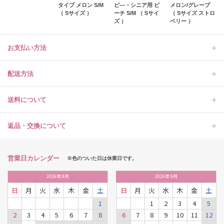
タイプ メロン S/M
ピ―・シニア用 ピ
メロン/グレープ
（ Sサイズ ）
ーチ S/M （ Sサイ
（ Sサイズ ストロ
ズ ）
ベリー ）
お支払い方法
配送方法
送料について
返品・交換について
営業日カレンダー
※色のついた日は休業日です。
2026
年
8月
2026
年
9月
日
月
火
水
木
金
土
日
月
火
水
木
金
土
1
1
2
3
4
5
2
3
4
5
6
7
8
6
7
8
9
10
11
12