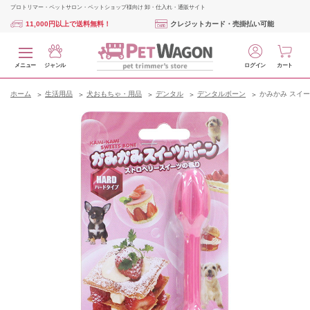
プロトリマー・ペットサロン・ペットショップ様向け 卸・仕入れ・通販サイト
11,000円以上で送料無料！
クレジットカード・売掛払い可能
メニュー
ジャンル
ログイン
カート
ホーム
生活用品
犬おもちゃ・用品
デンタル
デンタルボーン
かみかみ スイー