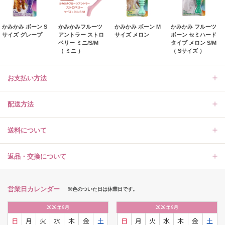
かみかみ ボーン S
かみかみフルーツ
かみかみ ボーン M
かみかみ フルーツ
サイズ グレープ
アントラー ストロ
サイズ メロン
ボーン セミハード
ベリー ミニ/S/M
タイプ メロン S/M
（ ミニ ）
（ Sサイズ ）
お支払い方法
配送方法
送料について
返品・交換について
営業日カレンダー
※色のついた日は休業日です。
2026
年
8月
2026
年
9月
日
月
火
水
木
金
土
日
月
火
水
木
金
土