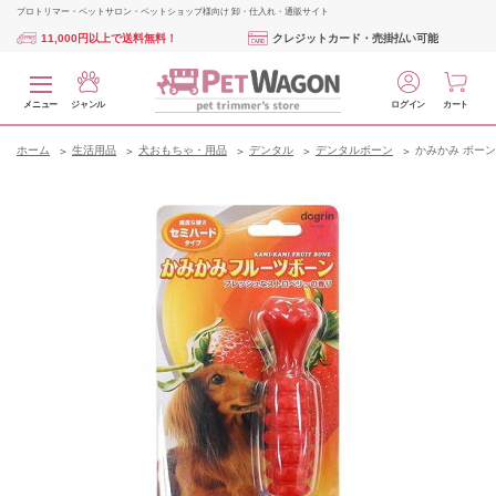
プロトリマー・ペットサロン・ペットショップ様向け 卸・仕入れ・通販サイト
11,000円以上で送料無料！
クレジットカード・売掛払い可能
メニュー
ジャンル
ログイン
カート
ホーム
生活用品
犬おもちゃ・用品
デンタル
デンタルボーン
かみかみ ボーン