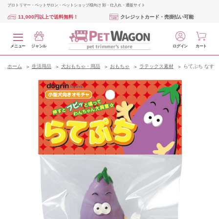
プロトリマー・ペットサロン・ペットショップ様向け 卸・仕入れ・通販サイト
11,000円以上で送料無料！
クレジットカード・売掛払い可能
メニュー
ジャンル
ログイン
カート
ホーム
生活用品
犬おもちゃ・用品
おもちゃ
ラテックス素材
らてぷち なす