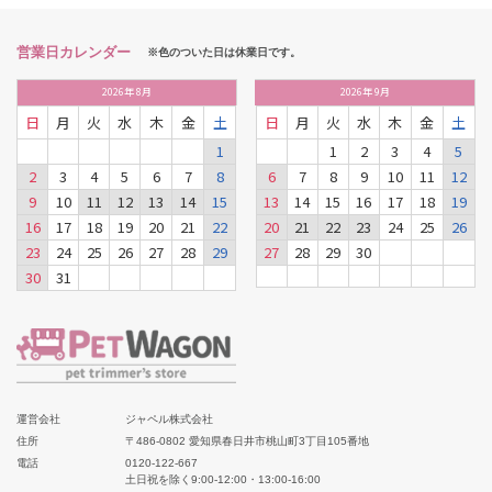
営業日カレンダー
※色のついた日は休業日です。
2026
年
8月
2026
年
9月
日
月
火
水
木
金
土
日
月
火
水
木
金
土
1
1
2
3
4
5
2
3
4
5
6
7
8
6
7
8
9
10
11
12
9
10
11
12
13
14
15
13
14
15
16
17
18
19
16
17
18
19
20
21
22
20
21
22
23
24
25
26
23
24
25
26
27
28
29
27
28
29
30
30
31
運営会社
ジャペル株式会社
住所
〒486-0802 愛知県春日井市桃山町3丁目105番地
電話
0120-122-667
土日祝を除く9:00-12:00・13:00-16:00