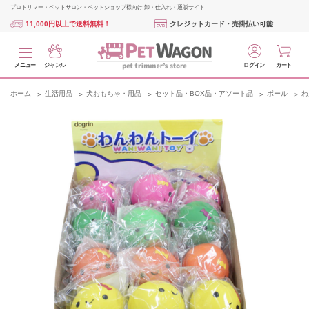
プロトリマー・ペットサロン・ペットショップ様向け 卸・仕入れ・通販サイト
11,000円以上で送料無料！
クレジットカード・売掛払い可能
メニュー
ジャンル
ログイン
カート
ホーム
生活用品
犬おもちゃ・用品
セット品・BOX品・アソート品
ボール
わ