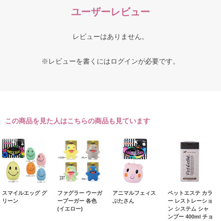
ユーザーレビュー
レビューはありません。
※レビューを書くには
ログイン
が必要です。
この商品を見た人はこちらの商品も見ています
スマイルエッグ グ
ファグラー ウーガ
アニマルフェィス
ペットエステ カラ
リーン
ーブーガー 各色
ぶたさん
ー レストレーショ
(イエロー)
ン システム シャ
ンプー 400ml チョ