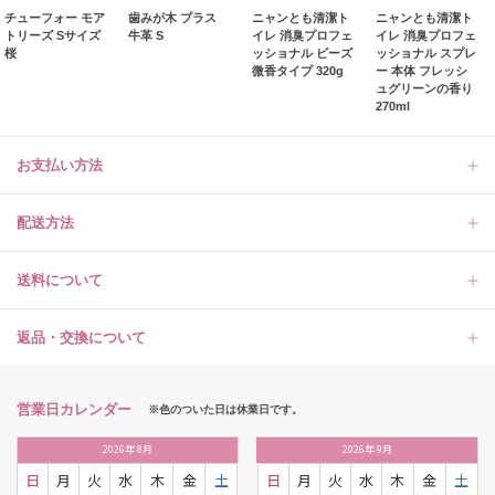
チューフォー モア
歯みが木 プラス
ニャンとも清潔ト
ニャンとも清潔ト
トリーズ Sサイズ
牛革 S
イレ 消臭プロフェ
イレ 消臭プロフェ
桜
ッショナル ビーズ
ッショナル スプレ
微香タイプ 320g
ー 本体 フレッシ
ュグリーンの香り
270ml
お支払い方法
配送方法
送料について
返品・交換について
営業日カレンダー
※色のついた日は休業日です。
2026
年
8月
2026
年
9月
日
月
火
水
木
金
土
日
月
火
水
木
金
土