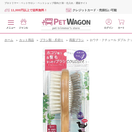
プロトリマー・ペットサロン・ペットショップ様向け 卸・仕入れ・通販サイト
11,000円以上で送料無料！
クレジットカード・売掛払い可能
メニュー
ジャンル
ログイン
カート
ホーム
カット用品
ブラシ類・爪切り
両面ブラシ
おウチ・クチュール ダブル クッシ