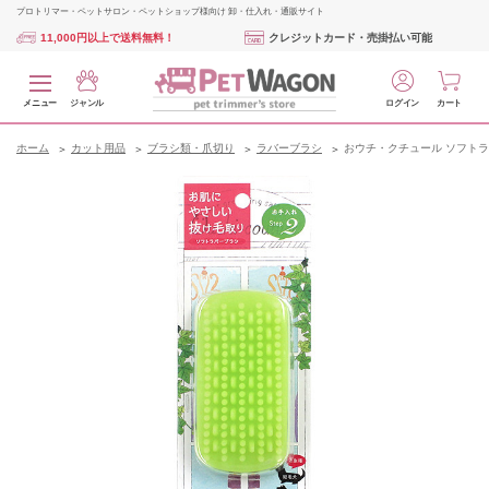
プロトリマー・ペットサロン・ペットショップ様向け 卸・仕入れ・通販サイト
11,000円以上で送料無料！
クレジットカード・売掛払い可能
メニュー
ジャンル
ログイン
カート
ホーム
カット用品
ブラシ類・爪切り
ラバーブラシ
おウチ・クチュール ソフト