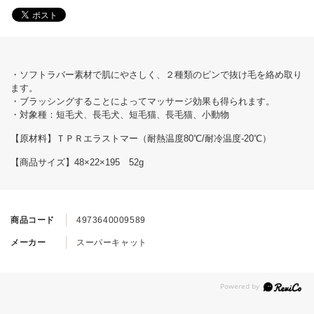
・ソフトラバー素材で肌にやさしく、２種類のピンで抜け毛を絡め取り
ます。
・ブラッシングすることによってマッサージ効果も得られます。
・対象種：短毛犬、長毛犬、短毛猫、長毛猫、小動物
【原材料】ＴＰＲエラストマー（耐熱温度80℃/耐冷温度-20℃）
【商品サイズ】48×22×195 52g
商品コード
4973640009589
メーカー
スーパーキャット