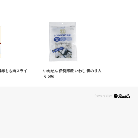
 鶏赤もも肉スライ
いぬせん 伊勢湾産 いわし 青のり入
り 50g