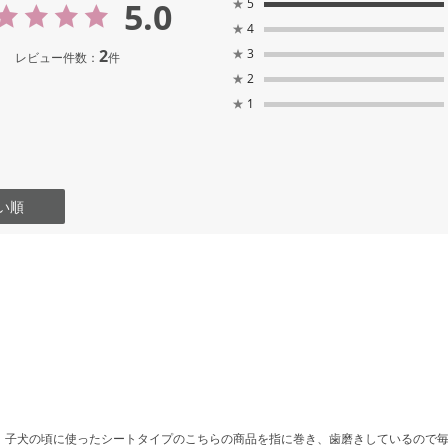
5.0
★
5
★
4
2
★
3
レビュー件数：
件
★
2
★
1
い順
、子犬の頃に使ったシートタイプのこちらの商品を指に巻き、歯磨きしているので