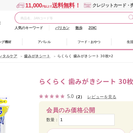
11,000
送料無料！
クレジットカード・
円以上で
様
人気のキーワード
バリカン
散歩
ZOIC
ング機材
アパレル
フード・おやつ
生
ンタルケア
歯みがきシート
らくらく 歯みがきシート 30枚×2
らくらく 歯みがきシート 30枚
5.0
（2）
レビューを見る
会員のみ価格公開
数量：