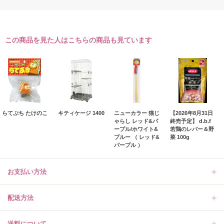
この商品を見た人はこちらの商品も見ています
らてぷち たけのこ
キティケージ 1400
ニューカラー 猫じ
【2026年8月31日
ゃらし レッド&パ
終売予定】 d.b.f
ープル/ホワイト&
若鶏のレバー＆野
ブルー （ レッド&
菜 100g
パープル ）
お支払い方法
配送方法
送料について