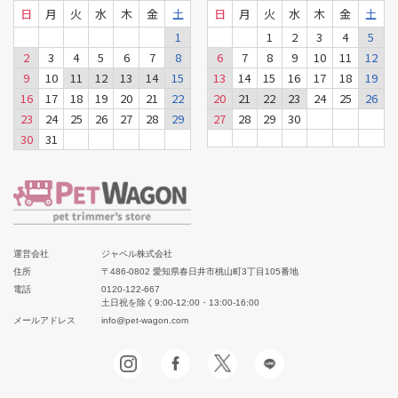
日
月
火
水
木
金
土
日
月
火
水
木
金
土
1
1
2
3
4
5
2
3
4
5
6
7
8
6
7
8
9
10
11
12
9
10
11
12
13
14
15
13
14
15
16
17
18
19
16
17
18
19
20
21
22
20
21
22
23
24
25
26
23
24
25
26
27
28
29
27
28
29
30
30
31
運営会社
ジャペル株式会社
住所
〒486-0802 愛知県春日井市桃山町3丁目105番地
電話
0120-122-667
土日祝を除く9:00-12:00・13:00-16:00
メールアドレス
info@pet-wagon.com