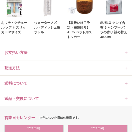
おウチ・クチュー
ウォーターノズ
【取扱い終了予
SUELO クレイ含
ル ソフト スリッ
ル・ディッシュ用
定・在庫限り】
有 シャンプー バ
カー Mサイズ
ボトル
Auto ペット用ス
ラの香り 詰め替え
トッカー
3000ml
お支払い方法
配送方法
送料について
返品・交換について
営業日カレンダー
※色のついた日は休業日です。
2026
年
8月
2026
年
9月