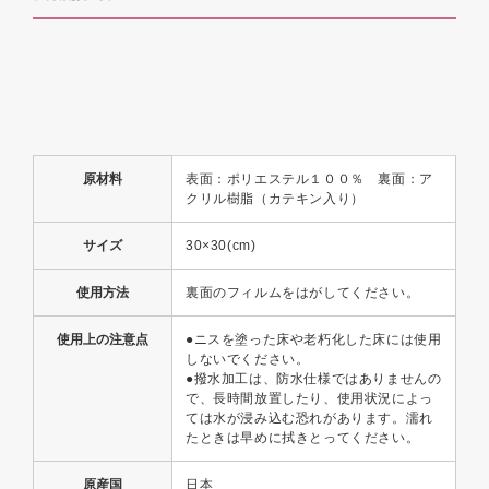
原材料
表面：ポリエステル１００％ 裏面：ア
クリル樹脂（カテキン入り）
サイズ
30×30(cm)
使用方法
裏面のフィルムをはがしてください。
使用上の注意点
●ニスを塗った床や老朽化した床には使用
しないでください。
●撥水加工は、防水仕様ではありませんの
で、長時間放置したり、使用状況によっ
ては水が浸み込む恐れがあります。濡れ
たときは早めに拭きとってください。
原産国
日本