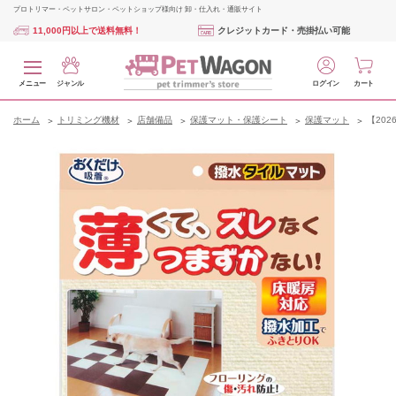
プロトリマー・ペットサロン・ペットショップ様向け 卸・仕入れ・通販サイト
11,000円以上で送料無料！
クレジットカード・売掛払い可能
メニュー
ジャンル
ログイン
カート
ホーム
トリミング機材
店舗備品
保護マット・保護シート
保護マット
【20