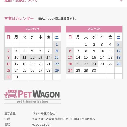
返品・交換について
営業日カレンダー
※色のついた日は休業日です。
2026
年
8月
2026
年
9月
日
月
火
水
木
金
土
日
月
火
水
木
金
土
1
1
2
3
4
5
2
3
4
5
6
7
8
6
7
8
9
10
11
12
9
10
11
12
13
14
15
13
14
15
16
17
18
19
16
17
18
19
20
21
22
20
21
22
23
24
25
26
23
24
25
26
27
28
29
27
28
29
30
30
31
運営会社
ジャペル株式会社
住所
〒486-0802 愛知県春日井市桃山町3丁目105番地
電話
0120-122-667