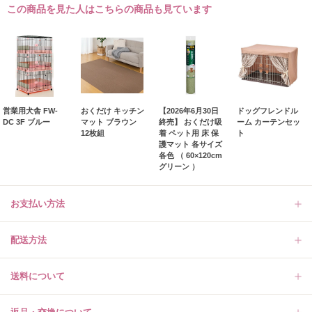
この商品を見た人はこちらの商品も見ています
営業用犬舎 FW-
おくだけ キッチン
【2026年6月30日
ドッグフレンドル
DC 3F ブルー
マット ブラウン
終売】 おくだけ吸
ーム カーテンセッ
12枚組
着 ペット用 床 保
ト
護マット 各サイズ
各色 （ 60×120cm
グリーン ）
お支払い方法
配送方法
送料について