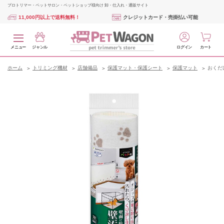
プロトリマー・ペットサロン・ペットショップ様向け 卸・仕入れ・通販サイト
11,000円以上で送料無料！
クレジットカード・売掛払い可能
メニュー
ジャンル
ログイン
カート
ホーム
トリミング機材
店舗備品
保護マット・保護シート
保護マット
おくだ