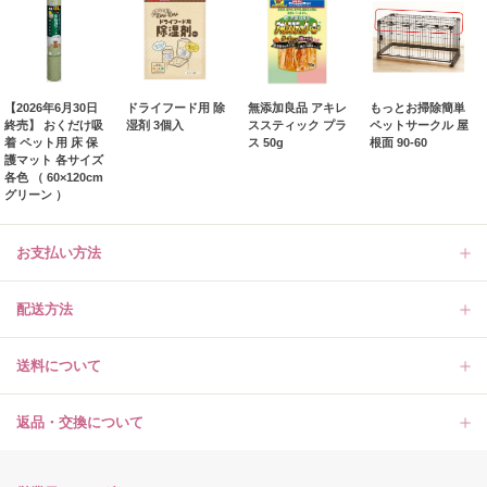
【2026年6月30日
ドライフード用 除
無添加良品 アキレ
もっとお掃除簡単
終売】 おくだけ吸
湿剤 3個入
ススティック プラ
ペットサークル 屋
着 ペット用 床 保
ス 50g
根面 90-60
護マット 各サイズ
各色 （ 60×120cm
グリーン ）
お支払い方法
配送方法
送料について
返品・交換について