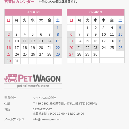
営業日カレンダー
※色のついた日は休業日です。
2026
年
8月
2026
年
9月
日
月
火
水
木
金
土
日
月
火
水
木
金
土
1
1
2
3
4
5
2
3
4
5
6
7
8
6
7
8
9
10
11
12
9
10
11
12
13
14
15
13
14
15
16
17
18
19
16
17
18
19
20
21
22
20
21
22
23
24
25
26
23
24
25
26
27
28
29
27
28
29
30
30
31
運営会社
ジャペル株式会社
住所
〒486-0802 愛知県春日井市桃山町3丁目105番地
電話
0120-122-667
土日祝を除く9:00-12:00・13:00-16:00
メールアドレス
info@pet-wagon.com