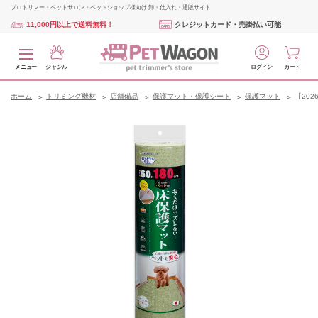
プロトリマー・ペットサロン・ペットショップ様向け 卸・仕入れ・通販サイト
11,000円以上で送料無料！
クレジットカード・売掛払い可能
メニュー
ジャンル
ログイン
カート
ホーム
トリミング機材
店舗備品
保護マット・保護シート
保護マット
【202