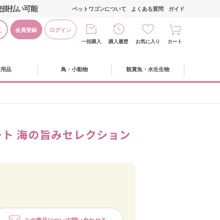
売掛払い可能
ペットワゴンについて
よくある質問
ガイド
会員登録
ログイン
一括購入
購入履歴
お気に入り
カート
活用品
鳥・小動物
観賞魚・水生生物
ート 海の旨みセレクション