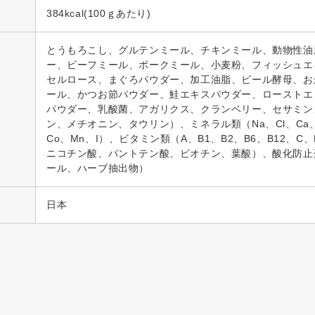
384kcal(100ｇあたり)
とうもろこし、グルテンミール、チキンミール、動物性油
ー、ビーフミール、ポークミール、小麦粉、フィッシュエ
セルロース、まぐろパウダー、加工油脂、ビール酵母、お
ール、かつお節パウダー、鮭エキスパウダー、ローストエ
パウダー、乳酸菌、アガリクス、クランベリー、セサミン
ン、メチオニン、タウリン）、ミネラル類（Na、Cl、Ca、
Co、Mn、I）、ビタミン類（A、B1、B2、B6、B12、C
ニコチン酸、パントテン酸、ビオチン、葉酸）、酸化防止
ール、ハーブ抽出物）
日本