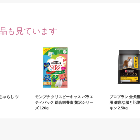
品も見ています
じゃらし ツ
モンプチ クリスピーキッス バラエ
プロプラン 全犬種
ティパック 総合栄養食 贅沢シリー
用 健康な脳と記
ズ 126g
キン 2.5kg