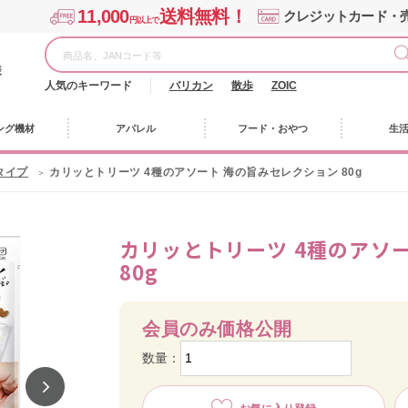
11,000
送料無料！
クレジットカード・
円以上で
様
人気のキーワード
バリカン
散歩
ZOIC
ング機材
アパレル
フード・おやつ
生
タイプ
カリッとトリーツ 4種のアソート 海の旨みセレクション 80g
カリッとトリーツ 4種のアソ
80g
会員のみ価格公開
数量：