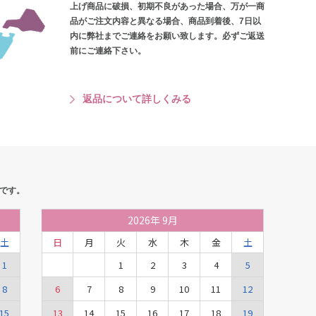
上げ商品に破損、初期不良があった場合、万が一商
品がご注文内容と異なる場合、商品到着後、7日以
内に弊社までご連絡をお願い致します。必ずご返送
前にご連絡下さい。
返品について詳しくみる
です。
2026
年
9月
土
日
月
火
水
木
金
土
1
1
2
3
4
5
8
6
7
8
9
10
11
12
15
13
14
15
16
17
18
19