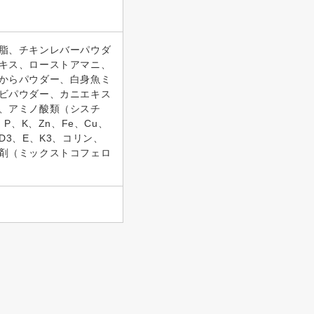
脂、チキンレバーパウダ
キス、ローストアマニ、
からパウダー、白身魚ミ
ビパウダー、カニエキス
、アミノ酸類（シスチ
P、K、Zn、Fe、Cu、
、D3、E、K3、コリン、
剤（ミックストコフェロ