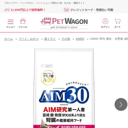
プロトリマー・ペットサロン・ペットショップ様向け 卸・仕入れ・通販サイト
11,000円以上で送料無料！
クレジットカード・売掛払い可能
メニュー
ジャンル
ログイン
カート
ホーム
フード・おやつ
猫ドライ
その他
AIM30
AIM30 室内 避妊・去勢後 