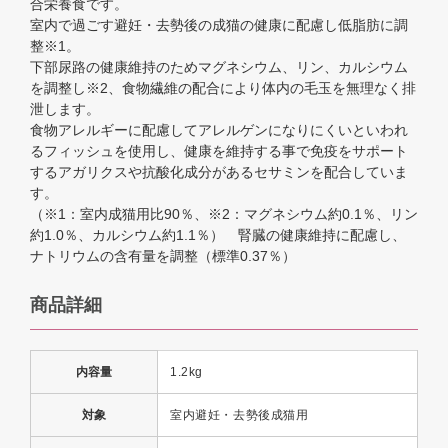
合栄養食です。
室内で過ごす避妊・去勢後の成猫の健康に配慮し低脂肪に調
整※1。
下部尿路の健康維持のためマグネシウム、リン、カルシウム
を調整し※2、食物繊維の配合により体内の毛玉を無理なく排
泄します。
食物アレルギーに配慮してアレルゲンになりにくいといわれ
るフィッシュを使用し、健康を維持する事で免疫をサポート
するアガリクスや抗酸化成分があるセサミンを配合していま
す。
（※1：室内成猫用比90％、※2：マグネシウム約0.1％、リン
約1.0％、カルシウム約1.1％） 腎臓の健康維持に配慮し、
ナトリウムの含有量を調整（標準0.37％）
商品詳細
内容量
1.2kg
対象
室内避妊・去勢後成猫用