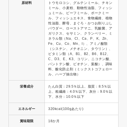
原材料
トウモロコシ、グルテンミール、チキン
ミール、小麦粉、動物性油脂、フィッシ
ュミール、ビーフミール、ポークミー
ル、フィッシュエキス、食物繊維、植物
性油脂、酵母、まぐろ・かつお削りぶし
パウダー、ローストアマニ、乳酸菌、ア
ガリクス、セサミン、クランベリー、ミ
ネラル類（Na、Cl、Ca、P、K、Zn、
Fe、Cu、Co、Mn、I）、アミノ酸類
（シスチン、メチオニン、タウリン）、
ビタミン類（A、B1、B2、B6、B12、
C、D3、E、K3、コリン、ニコチン酸、
パントテン酸、ビオチン、葉酸）、調味
料、酸化防止剤（ミックストコフェロー
ル、ハーブ抽出物）
栄養成分
たん白質：29.5％以上、脂質：8.5％以
上、粗繊維：4.0％以下、灰分：9.0％以
下、水分：10.0％以下
エネルギー
320kcal(100gあたり)
賞味期限
18か月