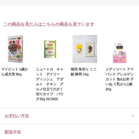
この商品を見た人はこちらの商品も見ています
マイビット 1歳か
ニュートロ キャ
猫用 角切り ミニ
メディコート アド
ら成犬用 8kg
ット デイリー
鮪 静岡 15g
バンス アレルゲン
ディッシュ アダ
カット 魚&お米 子
ルト チキン グ
いぬ り乳から1歳
ルメ仕立てのざく
2kg
切りタイプ パウ
チ35g NCW25
お支払い方法
配送方法