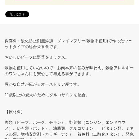
保存料・酸化防止剤無添加、グレインフリー(穀物不使用)で作ったウェ
ットタイプの総合栄養食です。
おいしいビーフに野菜をミックス。
穀物を使用していないので、お肉本来の旨みが味わえ、穀物アレルギー
のワンちゃんにも安心して与える事ができます。
豊かな自然が広がるオーストリア産です。
11歳以上の愛犬のためにグルコサミンを配合。
【原材料】
肉類（ビーフ、ポーク、チキン）、野菜類（ニンジン、エンドウマ
メ）、いも類（ポテト）、油脂類、グルコサミン、、ビタミン類、ミネ
ラル類、増粘安定剤（カラギーナン）、着色料（二酸化チタン）、発色