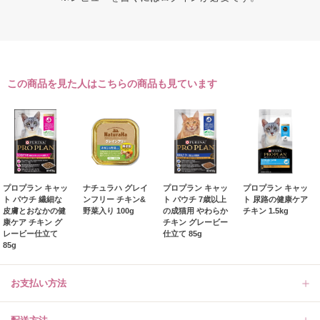
この商品を見た人はこちらの商品も見ています
プロプラン キャッ
ナチュラハ グレイ
プロプラン キャッ
プロプラン キャッ
ト パウチ 繊細な
ンフリー チキン&
ト パウチ 7歳以上
ト 尿路の健康ケア
皮膚とおなかの健
野菜入り 100g
の成猫用 やわらか
チキン 1.5kg
康ケア チキン グ
チキン グレービー
レービー仕立て
仕立て 85g
85g
お支払い方法