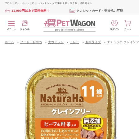
プロトリマー・ペットサロン・ペットショップ様向け 卸・仕入れ・通販サイト
11,000円以上で送料無料！
クレジットカード・売掛払い可能
メニュー
ジャンル
ログイン
カート
ホーム
フード・おやつ
犬ウェット
トレー
お肉タイプ
ナチュラハ グレインフリ