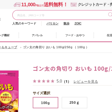
11,000
送料無料！
クレジットカード・
円以上で
様
人気のキーワード
バリカン
散歩
ZOIC
ング機材
アパレル
フード・おやつ
生
いもキューブ
ゴン太の角切り おいも 100g/250g （ 100g ）
ゴン太の角切り おいも 100g/25
5.0
（1）
レビューを見る
サイズ選択
250ｇ
100g