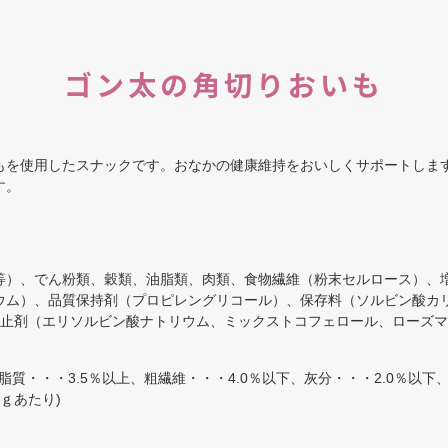
ゴン太の角切りおいも
もを使用したスナックです。おなかの健康維持をおいしくサポートしま
す。
等）、でん粉類、穀類、油脂類、肉類、食物繊維（粉末セルロース）、
ウム）、品質保持剤（プロピレングリコール）、保存料（ソルビン酸カリ
防止剤（エリソルビン酸ナトリウム、ミックストコフェロール、ローズ
脂質・・・3.5％以上、粗繊維・・・4.0％以下、灰分・・・2.0％以下、
00ｇあたり)