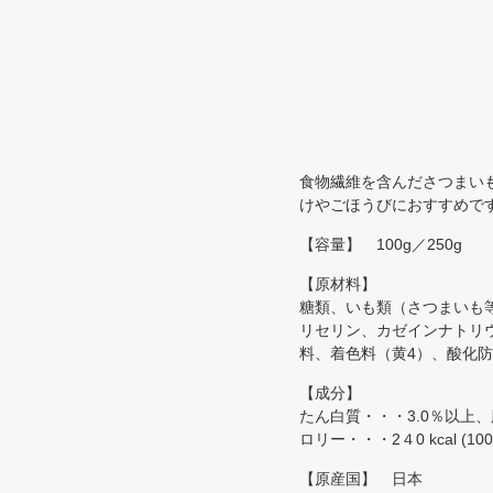
食物繊維を含んださつまい
けやごほうびにおすすめで
【容量】 100g／250g
【原材料】
糖類、いも類（さつまいも
リセリン、カゼインナトリ
料、着色料（黄4）、酸化
【成分】
たん白質・・・3.0％以上、
ロリー・・・2４0 kcal (1
【原産国】 日本