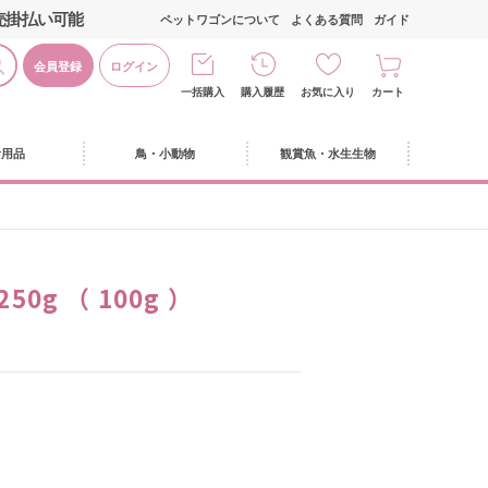
売掛払い可能
ペットワゴンについて
よくある質問
ガイド
会員登録
ログイン
一括購入
購入履歴
お気に入り
カート
活用品
鳥・小動物
観賞魚・水生生物
0g （ 100g ）