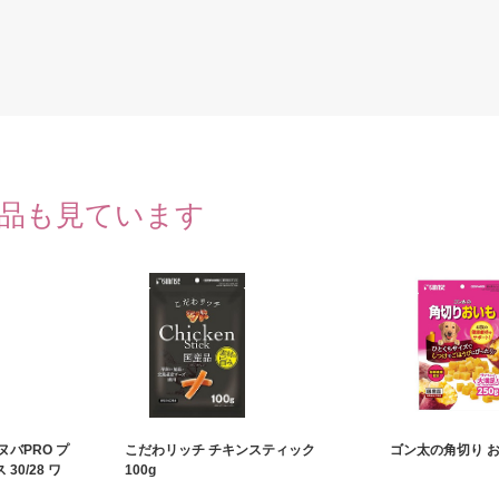
品も見ています
バPRO プ
こだわリッチ チキンスティック
ゴン太の角切り おい
0/28 ワ
100g