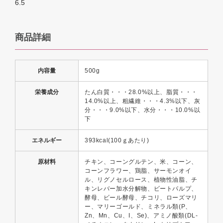
6.5
商品詳細
内容量
500g
栄養成分
たん白質・・・28.0%以上、脂質・・・
14.0%以上、粗繊維・・・4.3%以下、灰
分・・・9.0%以下、水分・・・10.0%以
下
エネルギー
393kcal(100ｇあたり)
原材料
チキン、コーングルテン、米、コーン、
コーンフラワー、鶏脂、サーモンオイ
ル、リグノセルロース、植物性油脂、チ
キンレバー加水分解物、ビートパルプ、
酵母、ビール酵母、チコリ、ローズマリ
ー、マリーゴールド、ミネラル類(P、
Zn、Mn、Cu、I、Se)、アミノ酸類(DL-