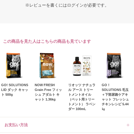
※レビューを書くには
ログイン
が必要です。
この商品を見た人はこちらの商品も見ています
GO! SOLUTIONS
NOW FRESH
リオッツ ナチュラ
GO！
LID ダック キャッ
Grain Free フィッ
ル アース トリー
SOLUTIONS 毛玉
ト 500g
シュ アダルト キ
トメントオイル
＋下部尿路ケアキ
ャット 1.36kg
（ペット用トリー
ャット フレッシュ
トメント） ラベン
チキンレシピ 5.44
ダー 100mL
㎏
お支払い方法