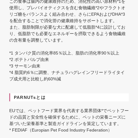
この食事は腸内の健康維持のため、消化性の高い原材料*1を
使用し、プレバイオティクスを含む食物繊維*2やフラクトオ
リゴ糖をバランスよく組み合わせ、さらにEPAおよびDHA*3
を配合することで消化管の健康維持をサポートします。
また、脂肪制限が必要な犬に配慮して低脂肪*4に設計してお
り、低脂肪でも必要なエネルギーを摂取できるよう食物繊維
の含有量を調整しています。
*1 タンパク質の消化率85％以上、脂肪の消化率90％以上
*2 ポテトパルプ由来
*3 サーモン由来
*4 脂質約6％に調整、ナチュラハグレインフリードライタイ
プ成犬用と比較し約60%減
PARNUTsとは
EUでは、ペットフード業界を代表する業界団体*でペットフー
ドの品質と安全性を確保するために、ペットの栄養ニーズに
基づいた栄養基準と製造ガイドラインを策定しています。
* FEDIAF（Europian Pet Food Industry Federation）