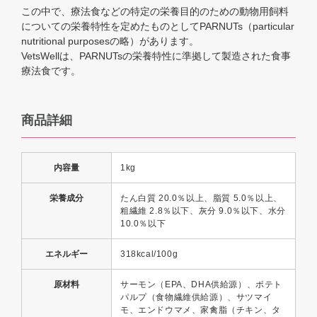
この中で、療法食などの特定の栄養目的のための動物用飼料
についての栄養特性を定めたものとしてPARNUTs（particular
nutritional purposesの略）があります。
VetsWellは、PARNUTsの栄養特性に準拠して製造された食事
療法食です。
商品詳細
内容量
1kg
栄養成分
たん白質 20.0％以上、脂質 5.0％以上、
粗繊維 2.8％以下、灰分 9.0％以下、水分
10.0％以下
エネルギー
318kcal/100g
原材料
サーモン（EPA、DHA供給源）、ポテト
パルプ（食物繊維供給源）、サツマイ
モ、エンドウマメ、家禽脂（チキン、タ