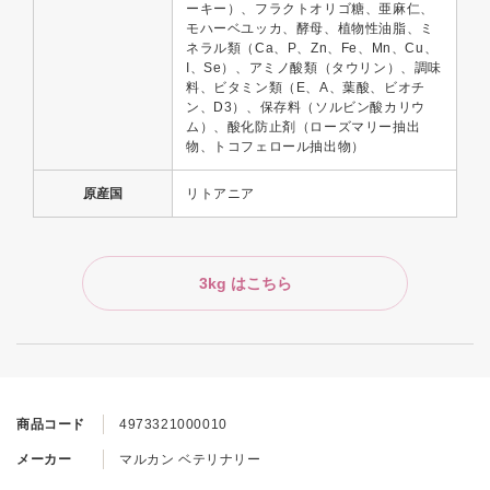
ーキー）、フラクトオリゴ糖、亜麻仁、
モハーベユッカ、酵母、植物性油脂、ミ
ネラル類（Ca、P、Zn、Fe、Mn、Cu、
I、Se）、アミノ酸類（タウリン）、調味
料、ビタミン類（E、A、葉酸、ビオチ
ン、D3）、保存料（ソルビン酸カリウ
ム）、酸化防止剤（ローズマリー抽出
物、トコフェロール抽出物）
原産国
リトアニア
3kg はこちら
商品コード
4973321000010
メーカー
マルカン ベテリナリー