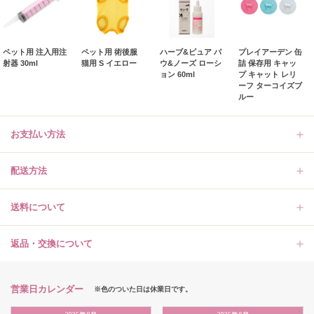
ペット用 注入用注
ペット用 術後服
ハーブ&ピュア パ
プレイアーデン 缶
射器 30ml
猫用 S イエロー
ウ&ノーズ ローシ
詰 保存用 キャッ
ョン 60ml
プ キャット レリ
ーフ ターコイズブ
ルー
お支払い方法
配送方法
送料について
返品・交換について
営業日カレンダー
※色のついた日は休業日です。