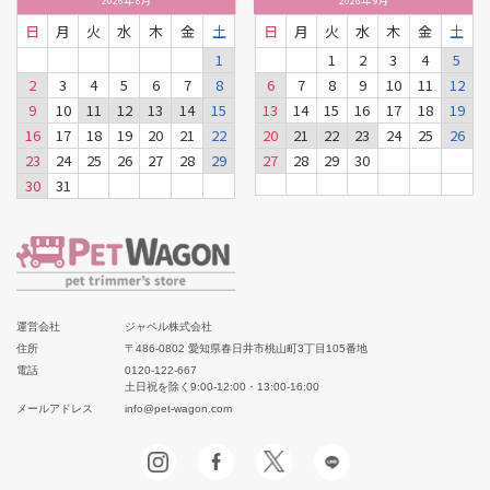
2026
年
8月
2026
年
9月
日
月
火
水
木
金
土
日
月
火
水
木
金
土
1
1
2
3
4
5
2
3
4
5
6
7
8
6
7
8
9
10
11
12
9
10
11
12
13
14
15
13
14
15
16
17
18
19
16
17
18
19
20
21
22
20
21
22
23
24
25
26
23
24
25
26
27
28
29
27
28
29
30
30
31
運営会社
ジャペル株式会社
住所
〒486-0802 愛知県春日井市桃山町3丁目105番地
電話
0120-122-667
土日祝を除く9:00-12:00・13:00-16:00
メールアドレス
info@pet-wagon.com