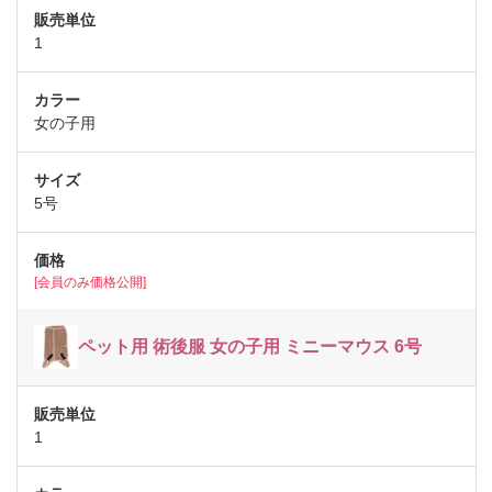
1
女の子用
5号
[会員のみ価格公開]
ペット用 術後服 女の子用 ミニーマウス 6号
1