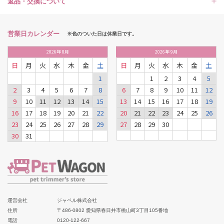
返品・交換について
営業日カレンダー
※色のついた日は休業日です。
2026
年
8月
2026
年
9月
日
月
火
水
木
金
土
日
月
火
水
木
金
土
1
1
2
3
4
5
2
3
4
5
6
7
8
6
7
8
9
10
11
12
9
10
11
12
13
14
15
13
14
15
16
17
18
19
16
17
18
19
20
21
22
20
21
22
23
24
25
26
23
24
25
26
27
28
29
27
28
29
30
30
31
運営会社
ジャペル株式会社
住所
〒486-0802 愛知県春日井市桃山町3丁目105番地
電話
0120-122-667