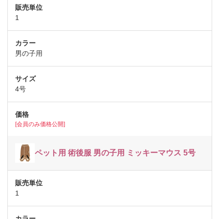
1
男の子用
4号
[会員のみ価格公開]
ペット用 術後服 男の子用 ミッキーマウス 5号
1