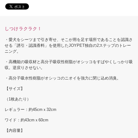
しつけラクラク！
・愛犬をシーツまで引き寄せ、そこが用を足す場所であることを認識さ
せる「誘引・認識香料」を使用したJOYPET独自の2ステップのトレー
ニング。
・高機能の吸収材と高分子吸収性樹脂がオシッコをすばやくしっかり吸
収。逆戻りさせない。
・高分子吸水性樹脂がオシッコのニオイを強力に閉じ込め消臭。
【サイズ】
（1枚あたり）
レギュラー：約45cmｘ32cm
ワイド：約43cmｘ60cm
【内容量】