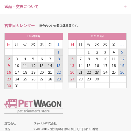
返品・交換について
営業日カレンダー
※色のついた日は休業日です。
2026
年
8月
2026
年
9月
日
月
火
水
木
金
土
日
月
火
水
木
金
土
1
1
2
3
4
5
2
3
4
5
6
7
8
6
7
8
9
10
11
12
9
10
11
12
13
14
15
13
14
15
16
17
18
19
16
17
18
19
20
21
22
20
21
22
23
24
25
26
23
24
25
26
27
28
29
27
28
29
30
30
31
運営会社
ジャペル株式会社
住所
〒486-0802 愛知県春日井市桃山町3丁目105番地