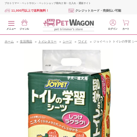
プロトリマー・ペットサロン・ペットショップ様向け 卸・仕入れ・通販サイト
11,000円以上で送料無料！
クレジットカード・売掛払い可能
メニュー
ジャンル
ログイン
カート
ホーム
生活用品
トイレタリー
シーツ
ワイド
ジョイペット トイレの学習 シー