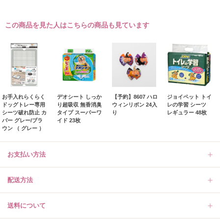
この商品を見た人はこちらの商品も見ています
お手入れらくらく
デオシート しっか
【予約】8607 ハロ
ジョイペット トイ
ドッグトレー専用
り超吸収 無香消臭
ウィンリボン 24入
レの学習 シーツ
シーツ破れ防止 カ
タイプ スーパーワ
り
レギュラー 48枚
バー グレー/ブラ
イド 23枚
ウン （ グレー ）
お支払い方法
配送方法
送料について