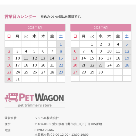
営業日カレンダー
※色のついた日は休業日です。
2026
年
8月
2026
年
9月
日
月
火
水
木
金
土
日
月
火
水
木
金
土
1
1
2
3
4
5
2
3
4
5
6
7
8
6
7
8
9
10
11
12
9
10
11
12
13
14
15
13
14
15
16
17
18
19
16
17
18
19
20
21
22
20
21
22
23
24
25
26
23
24
25
26
27
28
29
27
28
29
30
30
31
運営会社
ジャペル株式会社
住所
〒486-0802 愛知県春日井市桃山町3丁目105番地
電話
0120-122-667
土日祝を除く9:00-12:00・13:00-16:00