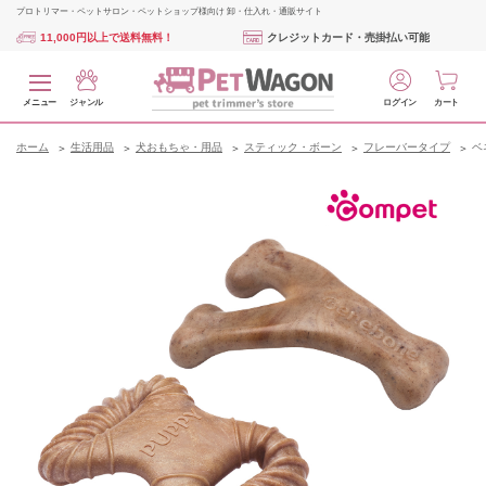
プロトリマー・ペットサロン・ペットショップ様向け 卸・仕入れ・通販サイト
11,000円以上で送料無料！
クレジットカード・売掛払い可能
メニュー
ジャンル
ログイン
カート
ホーム
生活用品
犬おもちゃ・用品
スティック・ボーン
フレーバータイプ
ベ