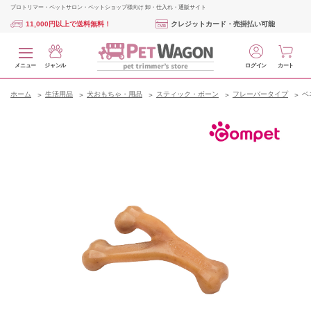
プロトリマー・ペットサロン・ペットショップ様向け 卸・仕入れ・通販サイト
11,000円以上で送料無料！
クレジットカード・売掛払い可能
メニュー
ジャンル
ログイン
カート
ホーム
生活用品
犬おもちゃ・用品
スティック・ボーン
フレーバータイプ
ベ