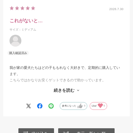
2026.7.30
これがないと…
サイズ：ミディアム
我が家の愛犬たちはどの子ももれなく大好きで、定期的に購入してい
ます。
こちらではかなりお安くゲットできるので助かっています。
噛むおもちゃ（トリーツ？）はこれ一択です。臭くならない、硬すぎ
続きを読む
て歯が折れたりしない、削れてくる部分を食しても大丈夫、大きく割
れたりしないのも安心です。
参考になった
0
Like!
0