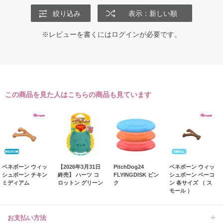
絞り込み
表示：新しい順
※レビューを書くには
ログイン
が必要です。
この商品を見た人はこちらの商品も見ています
ベネボーン ウィッ
【2026年3月31日
PitchDog24
ベネボーン ウィッ
シュボーン チキン
終売】 ハーツ コ
FLYINGDISK ピン
シュボーン ベーコ
ミディアム
ロットン グリーン
ク
ン 各サイズ （ ス
モール ）
お支払い方法