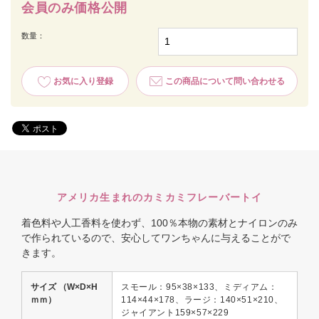
会員のみ価格公開
数量：
お気に入り登録
この商品について問い合わせる
アメリカ生まれのカミカミフレーバートイ
着色料や人工香料を使わず、100％本物の素材とナイロンのみ
で作られているので、安心してワンちゃんに与えることがで
きます。
サイズ （W×D×H
スモール：95×38×133、ミディアム：
ｍｍ）
114×44×178、ラージ：140×51×210、
ジャイアント159×57×229