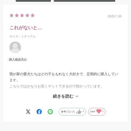
2026.7.30
これがないと…
サイズ：ミディアム
我が家の愛犬たちはどの子ももれなく大好きで、定期的に購入してい
ます。
こちらではかなりお安くゲットできるので助かっています。
噛むおもちゃ（トリーツ？）はこれ一択です。臭くならない、硬すぎ
続きを読む
て歯が折れたりしない、削れてくる部分を食しても大丈夫、大きく割
れたりしないのも安心です。
参考になった
0
Like!
0