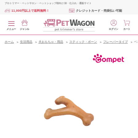
プロトリマー・ペットサロン・ペットショップ様向け 卸・仕入れ・通販サイト
11,000円以上で送料無料！
クレジットカード・売掛払い可能
メニュー
ジャンル
ログイン
カート
ホーム
生活用品
犬おもちゃ・用品
スティック・ボーン
フレーバータイプ
ベ