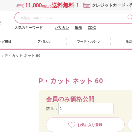
11,000
送料無料！
クレジットカード・
円以上で
様
人気のキーワード
バリカン
散歩
ZOIC
ング機材
アパレル
フード・おやつ
生
P・カット ネット 60
P・カット ネット 60
会員のみ価格公開
数量：
お気に入り登録