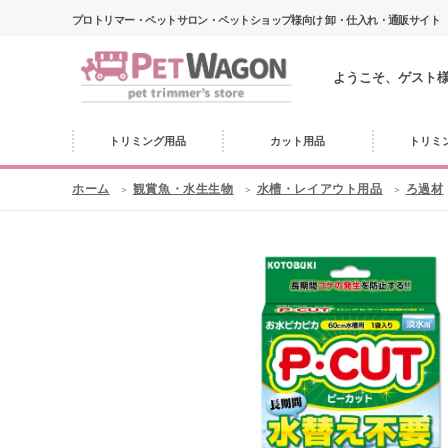
プロトリマー・ペットサロン・ペットショップ様向け 卸・仕入れ・通販サイト
ようこそ、ゲスト
トリミング用品
カット用品
トリミ
ホーム
観賞魚・水生生物
水槽・レイアウト用品
ろ過材