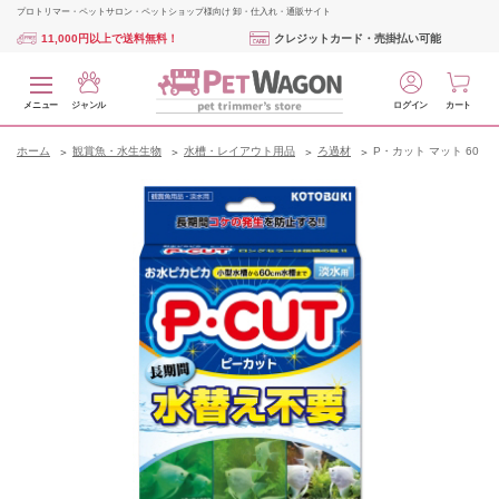
プロトリマー・ペットサロン・ペットショップ様向け 卸・仕入れ・通販サイト
11,000円以上で送料無料！
クレジットカード・売掛払い可能
メニュー
ジャンル
ログイン
カート
ホーム
観賞魚・水生生物
水槽・レイアウト用品
ろ過材
P・カット マット 60