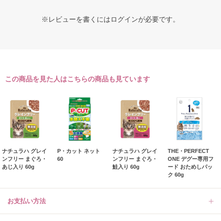
※レビューを書くには
ログイン
が必要です。
この商品を見た人はこちらの商品も見ています
ナチュラハ グレイ
P・カット ネット
ナチュラハ グレイ
THE・PERFECT
ンフリー まぐろ・
60
ンフリー まぐろ・
ONE デグー専用フ
あじ入り 60g
鮭入り 60g
ード おためしパッ
ク 60g
お支払い方法