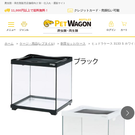
爬虫類・両生類販売店舗様向け 卸・仕入れ・通販サイト
11,000円以上で送料無料！
クレジットカード・売掛払い可能
メニュー
ジャンル
ログイン
カート
ホーム
ケージ・用品(レプタイル)
飼育セット/ケース
ヒュドラケース 3133 S ホワイ