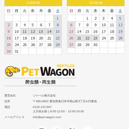
2026
年
8月
2026
年
9月
日
月
火
水
木
金
土
日
月
火
水
木
金
土
1
1
2
3
4
5
2
3
4
5
6
7
8
6
7
8
9
10
11
12
9
10
11
12
13
14
15
13
14
15
16
17
18
19
16
17
18
19
20
21
22
20
21
22
23
24
25
26
23
24
25
26
27
28
29
27
28
29
30
30
31
運営会社
ジャペル株式会社
住所
〒486-0802 愛知県春日井市桃山町3丁目105番地
電話
0120-122-667
土日祝を除く9:00-12:00・13:00-16:00
メールアドレス
info@pet-wagon.com