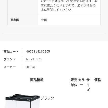
●ケースに水を張って使用する場合は、非
常に重たくなりますので、必ず水槽台の
上に設置してください。
原産国
中国
商品コード
4972814165205
ブランド
REPTILES
メーカー
寿工芸
商品情報
販売
カラ
サ
価格
単位
ー
イ
ズ