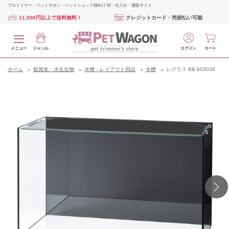
プロトリマー・ペットサロン・ペットショップ様向け 卸・仕入れ・通販サイト
11,000円以上で送料無料！
クレジットカード・売掛払い可能
メニュー
ジャンル
ログイン
カート
ホーム
観賞魚・水生生物
水槽・レイアウト用品
水槽
レグラス BB-603036