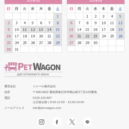
2026
年
8月
2026
年
9月
日
月
火
水
木
金
土
日
月
火
水
木
金
土
1
1
2
3
4
5
2
3
4
5
6
7
8
6
7
8
9
10
11
12
9
10
11
12
13
14
15
13
14
15
16
17
18
19
16
17
18
19
20
21
22
20
21
22
23
24
25
26
23
24
25
26
27
28
29
27
28
29
30
30
31
運営会社
ジャペル株式会社
住所
〒486-0802 愛知県春日井市桃山町3丁目105番地
電話
0120-122-667
土日祝を除く9:00-12:00・13:00-16:00
メールアドレス
info@pet-wagon.com