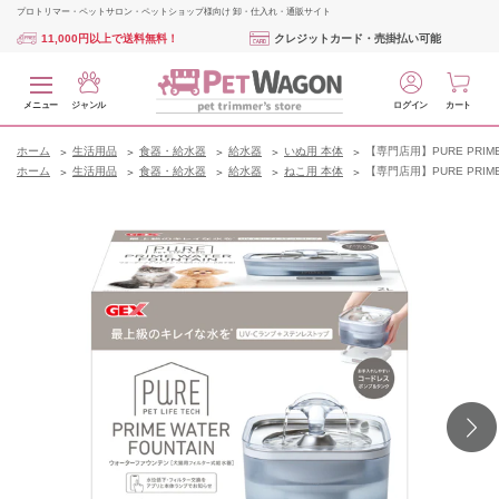
プロトリマー・ペットサロン・ペットショップ様向け 卸・仕入れ・通販サイト
11,000円以上で送料無料！
クレジットカード・売掛払い可能
メニュー
ジャンル
ログイン
カート
ホーム
生活用品
食器・給水器
給水器
いぬ用 本体
【専門店用】PURE PRIME
ホーム
生活用品
食器・給水器
給水器
ねこ用 本体
【専門店用】PURE PRIME