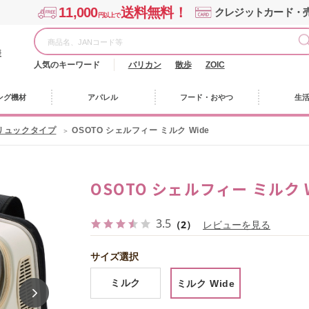
11,000
送料無料！
クレジットカード・
円以上で
様
人気のキーワード
バリカン
散歩
ZOIC
ング機材
アパレル
フード・おやつ
生
リュックタイプ
OSOTO シェルフィー ミルク Wide
OSOTO シェルフィー ミルク W
3.5
（2）
レビューを見る
サイズ選択
ミルク
ミルク Wide