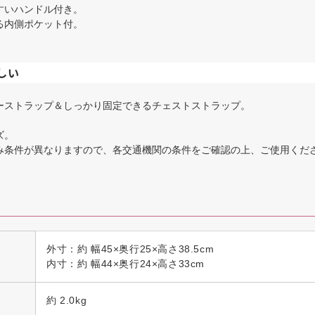
すいハンドル付き。
る内側ポケット付。
しい
ーストラップ＆しっかり固定できるチェストストラップ。
ズ。
み条件が異なりますので、各交通機関の条件をご確認の上、ご使用くだ
外寸：約 幅45×奥行25×高さ38.5cm
内寸：約 幅44×奥行24×高さ33cm
約 2.0kg