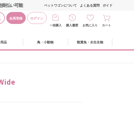
売掛払い可能
ペットワゴンについて
よくある質問
ガイド
会員登録
ログイン
一括購入
購入履歴
お気に入り
カート
活用品
鳥・小動物
観賞魚・水生生物
ide