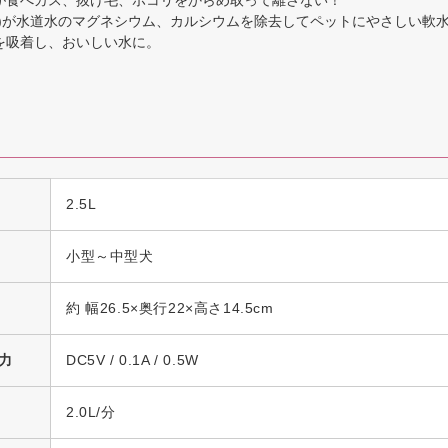
が食べカス、抜け毛、ホコリをからめ取って離さない！
脂)が水道水のマグネシウム、カルシウムを除去してペットにやさしい軟
を吸着し、おいしい水に。
2.5L
小型～中型犬
約 幅26.5×奥行22×高さ14.5cm
力
DC5V / 0.1A / 0.5W
2.0L/分