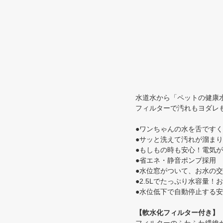
水道水から「ペットの健康
フィルターで汚れもヨダレ
●ワンちゃんの水を舌です
●サッと洗えて汚れが溜ま
●もしもの時も安心！電気
●省エネ・静音ポンプ採用
●水位窓がついて、お水の
●2.5Lでたっぷり水容量
●水位低下で自動停止する
【軟水化フィルター付き】