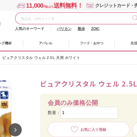
11,000
送料無料！
クレジットカード・
円以上で
様
人気のキーワード
バリカン
散歩
ZOIC
ング機材
アパレル
フード・おやつ
生
ピュアクリスタル ウェル 2.5L 犬用 ホワイト
ピュアクリスタル ウェル 2.5
会員のみ価格公開
数量：
お気に入り登録