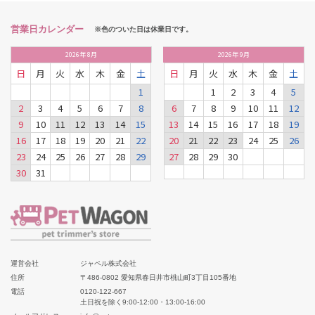
営業日カレンダー
※色のついた日は休業日です。
2026
年
8月
2026
年
9月
日
月
火
水
木
金
土
日
月
火
水
木
金
土
1
1
2
3
4
5
2
3
4
5
6
7
8
6
7
8
9
10
11
12
9
10
11
12
13
14
15
13
14
15
16
17
18
19
16
17
18
19
20
21
22
20
21
22
23
24
25
26
23
24
25
26
27
28
29
27
28
29
30
30
31
運営会社
ジャペル株式会社
住所
〒486-0802 愛知県春日井市桃山町3丁目105番地
電話
0120-122-667
土日祝を除く9:00-12:00・13:00-16:00