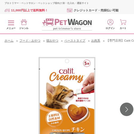
プロトリマー・ペットサロン・ペットショップ様向け 卸・仕入れ・通販サイト
11,000円以上で送料無料！
クレジットカード・売掛払い可能
メニュー
ジャンル
ログイン
カート
ホーム
フード・おやつ
猫おやつ
ペーストタイプ
お肉系
【専門店用】Catit C