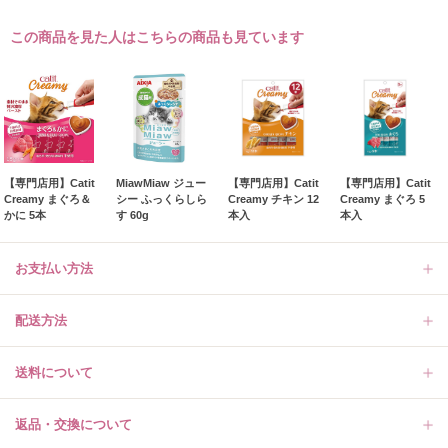
この商品を見た人はこちらの商品も見ています
【専門店用】Catit
MiawMiaw ジュー
【専門店用】Catit
【専門店用】Catit
Creamy まぐろ＆
シー ふっくらしら
Creamy チキン 12
Creamy まぐろ 5
かに 5本
す 60g
本入
本入
お支払い方法
配送方法
送料について
返品・交換について