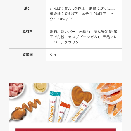
成分
たんぱく質:5.0%以上、脂質:1.0%以上、
粗繊維:2.0%以下、灰分:1.0%以下、水
分:90.0%以下
原材料
鶏肉、鶏レバー、米糠油、増粘安定剤(加
工でん粉、カロブビーンガム)、天然フレ
ーバー、タウリン
原産国
タイ