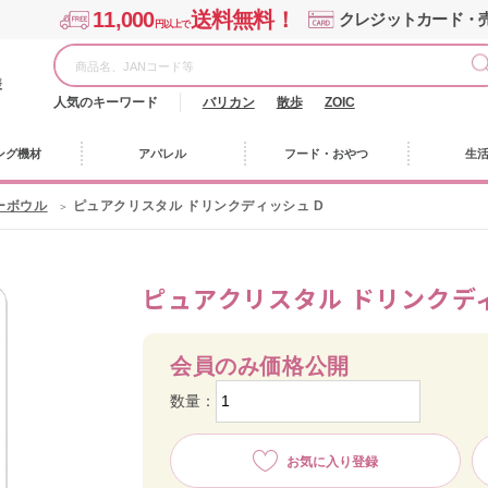
11,000
送料無料！
クレジットカード・
円以上で
様
人気のキーワード
バリカン
散歩
ZOIC
ング機材
アパレル
フード・おやつ
生
ーボウル
ピュアクリスタル ドリンクディッシュ D
ピュアクリスタル ドリンクディ
会員のみ価格公開
数量：
お気に入り登録