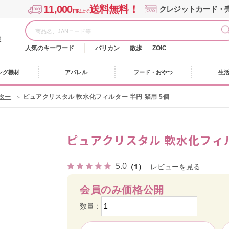
11,000
送料無料！
クレジットカード・
円以上で
様
人気のキーワード
バリカン
散歩
ZOIC
ング機材
アパレル
フード・おやつ
生
ター
ピュアクリスタル 軟水化フィルター 半円 猫用 5個
ピュアクリスタル 軟水化フィル
5.0
（1）
レビューを見る
会員のみ価格公開
数量：