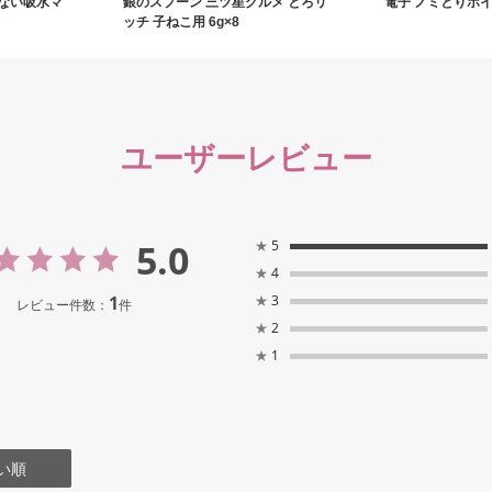
ない吸水マ
銀のスプーン 三ツ星グルメ とろリ
電子 ノミとりホイ
ッチ 子ねこ用 6g×8
ユーザーレビュー
5.0
★
5
★
4
1
★
3
レビュー件数：
件
★
2
★
1
い順