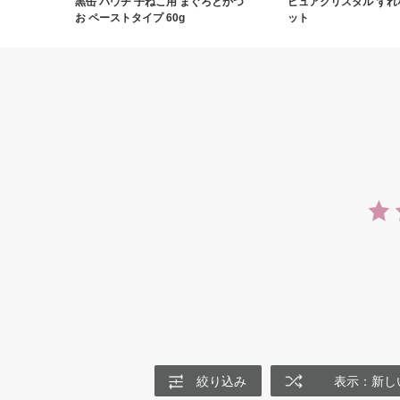
黒缶 パウチ 子ねこ用 まぐろとかつ
ピュアクリスタル ずれ
お ペーストタイプ 60g
ット
絞り込み
表示：新し