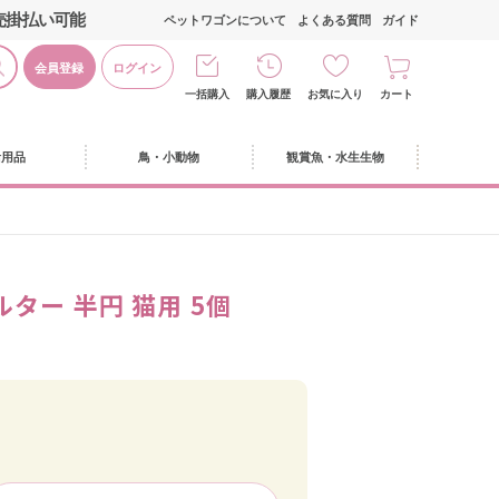
売掛払い可能
ペットワゴンについて
よくある質問
ガイド
会員登録
ログイン
一括購入
購入履歴
お気に入り
カート
活用品
鳥・小動物
観賞魚・水生生物
ター 半円 猫用 5個