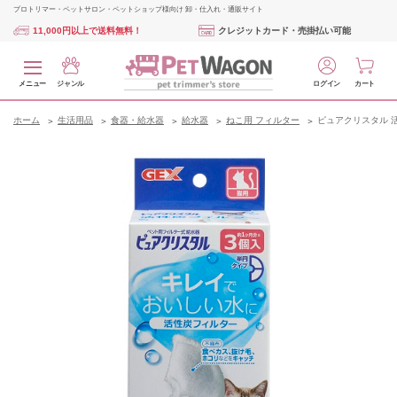
プロトリマー・ペットサロン・ペットショップ様向け 卸・仕入れ・通販サイト
11,000円以上で送料無料！
クレジットカード・売掛払い可能
メニュー
ジャンル
ログイン
カート
ホーム
生活用品
食器・給水器
給水器
ねこ用 フィルター
ピュアクリスタル 活