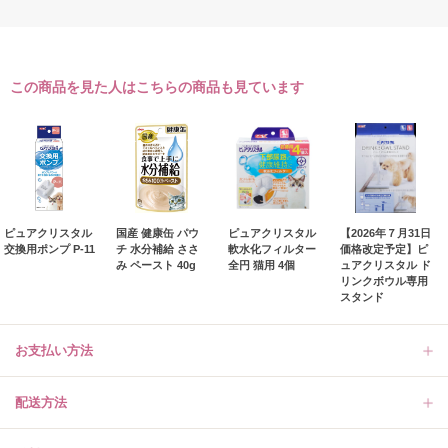
この商品を見た人はこちらの商品も見ています
ピュアクリスタル
国産 健康缶 パウ
ピュアクリスタル
【2026年７月31日
交換用ポンプ P-11
チ 水分補給 ささ
軟水化フィルター
価格改定予定】ピ
み ペースト 40g
全円 猫用 4個
ュアクリスタル ド
リンクボウル専用
スタンド
お支払い方法
配送方法