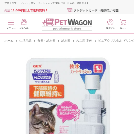
プロトリマー・ペットサロン・ペットショップ様向け 卸・仕入れ・通販サイト
11,000円以上で送料無料！
クレジットカード・売掛払い可能
メニュー
ジャンル
ログイン
カート
ホーム
生活用品
食器・給水器
給水器
ねこ用 本体
ピュアクリスタル ドリン