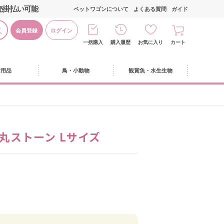
売掛払い可能
ペットワゴンについて
よくある質問
ガイド
会員登録
ログイン
一括購入
購入履歴
お気に入り
カート
活用品
鳥・小動物
観賞魚・水生生物
 丸ストーン Lサイズ