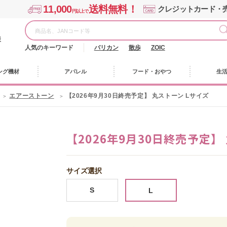
11,000
送料無料！
クレジットカード・
円以上で
様
人気のキーワード
バリカン
散歩
ZOIC
ング機材
アパレル
フード・おやつ
生
エアーストーン
【2026年9月30日終売予定】 丸ストーン Lサイズ
【2026年9月30日終売予定】
サイズ選択
S
L