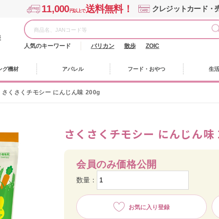
11,000
送料無料！
クレジットカード・
円以上で
様
人気のキーワード
バリカン
散歩
ZOIC
ング機材
アパレル
フード・おやつ
生
さくさくチモシー にんじん味 200g
さくさくチモシー にんじん味 2
会員のみ価格公開
数量：
お気に入り登録