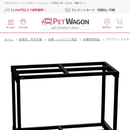
プロトリマー・ペットサロン・ペットショップ様向け 卸・仕入れ・通販サイト
11,000円以上で送料無料！
クレジットカード・売掛払い可能
メニュー
ジャンル
ログイン
カート
ホーム
観賞魚・水生生物
水槽・レイアウト用品
水槽関連用品
アクアラックスチー