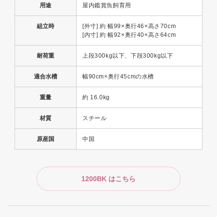
用途
屋内鑑賞魚飼育用
組立時
[外寸] 約 幅99×奥行46×高さ70cm
[内寸] 約 幅92×奥行40×高さ64cm
耐荷重
上段300kg以下、下段300kg以下
適合水槽
幅90cm×奥行45cmの水槽
重量
約 16.0kg
材質
スチール
原産国
中国
1200BK はこちら