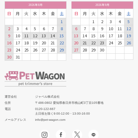
2026
年
8月
2026
年
9月
日
月
火
水
木
金
土
日
月
火
水
木
金
土
1
1
2
3
4
5
2
3
4
5
6
7
8
6
7
8
9
10
11
12
9
10
11
12
13
14
15
13
14
15
16
17
18
19
16
17
18
19
20
21
22
20
21
22
23
24
25
26
23
24
25
26
27
28
29
27
28
29
30
30
31
運営会社
ジャペル株式会社
住所
〒486-0802 愛知県春日井市桃山町3丁目105番地
電話
0120-122-667
土日祝を除く9:00-12:00・13:00-16:00
メールアドレス
info@pet-wagon.com