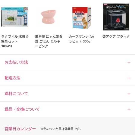
ラクフィル 水換え
瀬戸焼 にゃん楽食
カーフマンナ for
楽アクア ブラック
簡単セット
器 ごはん ミルキ
ラビット 300g
300WH
ーピンク
お支払い方法
配送方法
送料について
返品・交換について
営業日カレンダー
※色のついた日は休業日です。