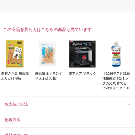
この商品を見た人はこちらの商品も見ています
新鮮ささみ 無添加
無添加 まぐろけず
楽アクア ブラック
【2026年７月31日
ふりかけ 50g
り ふわふわ花
価格改定予定】メ
ダカ元気 育てる
PSBウォーター 1L
お支払い方法
配送方法