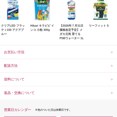
クリアLED フラッ
Hikari キラピピ イ
【2026年７月31日
リーフィット S
ティ150 アクアブ
ンコ 小粒 300g
価格改定予定】メ
ルー
ダカ元気 育てる
PSBウォーター 1L
お支払い方法
配送方法
送料について
返品・交換について
営業日カレンダー
※色のついた日は休業日です。