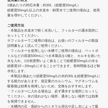
使用量の目安
1個あたりの対応水量：約30L（総硬度50mg/L）
総硬度50mg/L以上の水道水・飼育水でご使用の場合は、使用
量を増やしてください。
ご使用方法
・本製品を水道水で軽く水洗いし、フィルターの通水箇所に
セットしてください。
※フィルターでご使用の場合は、お使いのフィルターの取扱
説明書をよく読んでご使用ください。
・フィルターを使用しない水槽でご使用の場合は、ペットボ
トルなどの容器500mLにつき本製品を1個と、カルキを抜いた
水を入れ、1分程度勢いよく振ることで総硬度50mg/Lの水を
総硬度10～20mg/Lにすることができます。長時間振るほど軟
水化します。
・本製品1個あたり総硬度50mg/Lの水約30Lを総硬度0mg/Lに
する能力があります。規定量のカルシウム、マグネシウムを
吸着後は効果を発揮しないため、交換をおすすめします。
・フィルターに入れる場合は、必ず通水する場所にセットし
てください。水の流れがない場所、通水しない場所では効果
を発揮できません。
・水槽内の石・底砂からのミネラル溶出や足し水によって吸