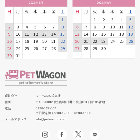
2026
年
8月
2026
年
9月
日
月
火
水
木
金
土
日
月
火
水
木
金
土
1
1
2
3
4
5
2
3
4
5
6
7
8
6
7
8
9
10
11
12
9
10
11
12
13
14
15
13
14
15
16
17
18
19
16
17
18
19
20
21
22
20
21
22
23
24
25
26
23
24
25
26
27
28
29
27
28
29
30
30
31
運営会社
ジャペル株式会社
住所
〒486-0802 愛知県春日井市桃山町3丁目105番地
電話
0120-122-667
土日祝を除く9:00-12:00・13:00-16:00
メールアドレス
info@pet-wagon.com