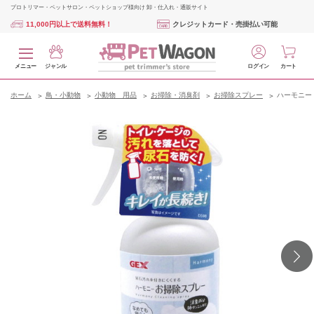
プロトリマー・ペットサロン・ペットショップ様向け 卸・仕入れ・通販サイト
11,000円以上で送料無料！
クレジットカード・売掛払い可能
メニュー
ジャンル
ログイン
カート
ホーム
鳥・小動物
小動物 用品
お掃除・消臭剤
お掃除スプレー
ハーモニー 