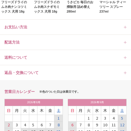
フリーズドライの
フリーズドライの
うさピカ 毎日のお
マーシャル ティー
ムネ肉ナンコツミ
ムネ肉スナギモミ
掃除用 詰め替え
ツリー スプレー
ックス 犬用 18g
ックス 犬用 18g
280ml
237ml
お支払い方法
配送方法
送料について
返品・交換について
営業日カレンダー
※色のついた日は休業日です。
2026
年
8月
2026
年
9月
日
月
火
水
木
金
土
日
月
火
水
木
金
土
1
1
2
3
4
5
2
3
4
5
6
7
8
6
7
8
9
10
11
12