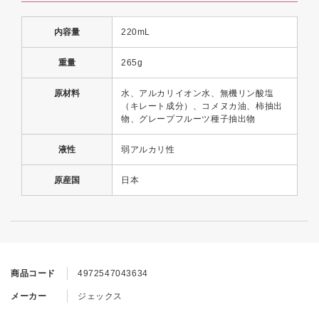
内容量
220mL
重量
265g
原材料
水、アルカリイオン水、無機リン酸塩
（キレート成分）、コメヌカ油、柿抽出
物、グレープフルーツ種子抽出物
液性
弱アルカリ性
原産国
日本
商品コード
4972547043634
メーカー
ジェックス